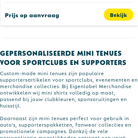
Gilets
Schrijfwaren
Custom-made gebreide sjaals
Prijs op aanvraag
Bekijk
Kledingaccessoires
Sinterklaas
Custom-made gebreide mutsen
Ondergoed, Sokken en Nachtkleding
Sleutelhangers en Lanyards
Custom-made speelkaarten
Peuters en Baby's
Snoepgoed
Plakstrips voor op de telefoon
Gepersonaliseerde mini tenues
Schoenen
Spellen voor binnen en buiten
voor sportclubs en supporters
Veiligheid, Auto en Fiets
Custom-made mini tenues zijn populaire
supportersartikelen voor sportclubs, evenementen en
merchandise collecties. Bij Eigenlabel Merchandise
Vrije tijd en Strand
ontwikkelen wij mini shirts volledig op maat,
passend bij jouw clubkleuren, sponsoruitingen en
huisstijl.
Daarnaast zijn mini tenues perfect voor gebruik in
auto’s, supporterspakketten, fanwear collecties en
promotionele campagnes. Dankzij de vele
personalisatie mogelijkheden ontstaat een uniek