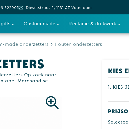
99 322901
Dieselstraat 4, 1131 JZ Volendam
gifts
Custom-made
Reclame & drukwerk
m-made onderzetters
Houten onderzetters
etters
Kies 
erzetters Op zoek naar
genlabel Merchandise
1. Kies 
Prijso
Selectee