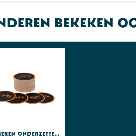
nderen bekeken o
Papieren onderzetters & bierviltjes