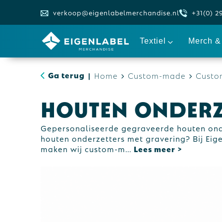
verkoop@eigenlabelmerchandise.nl
+31(0) 2
Textiel
Merch & 
Ga terug
Home
Custom-made
Custo
|
Houten onderz
Gepersonaliseerde gegraveerde houten ond
houten onderzetters met gravering? Bij Ei
maken wij custom-m
...