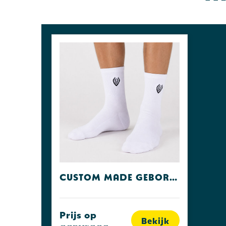
Custom made geborduurde sokken
Prijs op
Bekijk
aanvraag