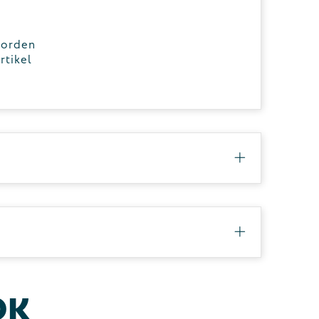
worden
rtikel
ok