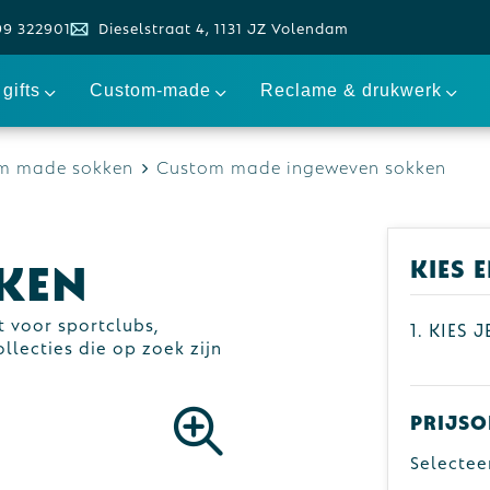
99 322901
Dieselstraat 4, 1131 JZ Volendam
gifts
Custom-made
Reclame & drukwerk
m made sokken
Custom made ingeweven sokken
ken
Kies 
 voor sportclubs,
1. Kies 
lecties die op zoek zijn
Prijso
Selectee