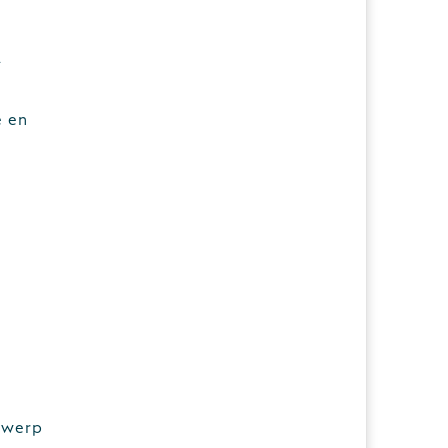
l
e en
twerp