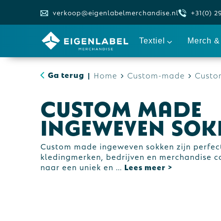
verkoop@eigenlabelmerchandise.nl
+31(0) 2
Textiel
Merch & 
Ga terug
Home
Custom-made
Custo
|
Custom made
ingeweven sok
Custom made ingeweven sokken zijn perfect
kledingmerken, bedrijven en merchandise col
naar een uniek en
...