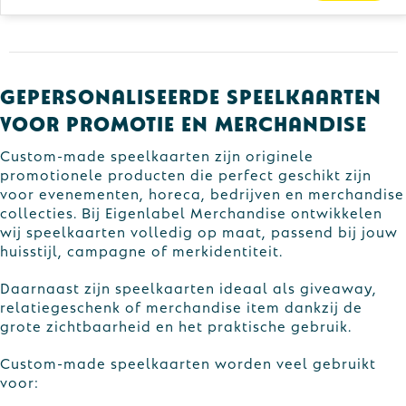
Gilets
Schrijfwaren
Custom-made gebreide sjaals
Kledingaccessoires
Sinterklaas
Custom-made gebreide mutsen
Ondergoed, Sokken en Nachtkleding
Sleutelhangers en Lanyards
Custom-made speelkaarten
Gepersonaliseerde speelkaarten
voor promotie en merchandise
Peuters en Baby's
Snoepgoed
Plakstrips voor op de telefoon
Custom-made speelkaarten zijn originele
Schoenen
Spellen voor binnen en buiten
promotionele producten die perfect geschikt zijn
voor evenementen, horeca, bedrijven en merchandise
collecties. Bij Eigenlabel Merchandise ontwikkelen
Veiligheid, Auto en Fiets
wij speelkaarten volledig op maat, passend bij jouw
huisstijl, campagne of merkidentiteit.
Vrije tijd en Strand
Daarnaast zijn speelkaarten ideaal als giveaway,
relatiegeschenk of merchandise item dankzij de
grote zichtbaarheid en het praktische gebruik.
Custom-made speelkaarten worden veel gebruikt
voor: