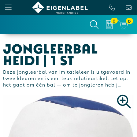
0
0
Gezichtsmaskers en mondkapjes
Relatiepakketten
Custom made picknickkleed
Binnenreclame
Jongleerbal
Werkkleding
Tassen
Custom made sokken
Buitenreclame
Heidi | 1 st
Sportkleding & Teamwear
Anti-stress
Sportkratten & bidons
Vlaggen
Deze jongleerbal van imitatieleer is uitgevoerd in
twee kleuren en is een leuk relatieartikel. Let op:
T-Shirts
Bidons en Sportflessen
Custom-made paraplu
Beurs & Presentatie
het gaat om één bal — om te jongleren heb j…
Sweaters
Elektronica, Gadgets en USB
Custom-made hesjes
Drukwerk
Vesten
Feestartikelen
Custom-made onderzetters
Jassen
Fitness
Custom-made feestartikelen
Polo's
Huis, Tuin en Keuken
Custom-made riemen