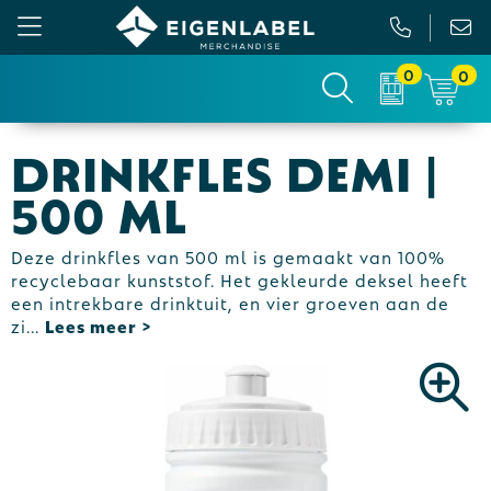
0
0
Gezichtsmaskers en mondkapjes
Relatiepakketten
Custom made picknickkleed
Binnenreclame
Drinkfles Demi |
Werkkleding
Tassen
Custom made sokken
Buitenreclame
500 ml
Sportkleding & Teamwear
Anti-stress
Sportkratten & bidons
Vlaggen
Deze drinkfles van 500 ml is gemaakt van 100%
recyclebaar kunststof. Het gekleurde deksel heeft
T-Shirts
Bidons en Sportflessen
Custom-made paraplu
Beurs & Presentatie
een intrekbare drinktuit, en vier groeven aan de
zi
...
Sweaters
Elektronica, Gadgets en USB
Custom-made hesjes
Drukwerk
Vesten
Feestartikelen
Custom-made onderzetters
Jassen
Fitness
Custom-made feestartikelen
Polo's
Huis, Tuin en Keuken
Custom-made riemen