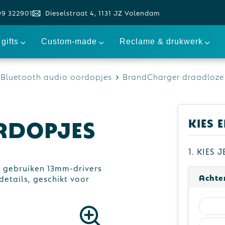
99 322901
Dieselstraat 4, 1131 JZ Volendam
gifts
Custom-made
Reclame & drukwerk
Bluetooth audio oordopjes
BrandCharger draadloze
r
rdopjes
Kies 
1. Kies 
 gebruiken 13mm-drivers
Achte
etails, geschikt voor