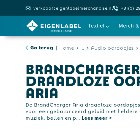
verkoop@eigenlabelmerchandise.nl
+31(0) 2
Textiel
Merch & 
Ga terug
Home
...
Audio oordopjes
|
BrandCharge
draadloze oo
Aria
De BrandCharger Aria draadloze oordopjes
voor een gebalanceerd geluid met heldere d
muziek, bellen en p
...