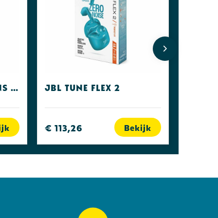
Fresh 'n Rebel Twins Fuse Steel Blue
JBL Tune Flex 2
€ 113,26
ijk
Bekijk