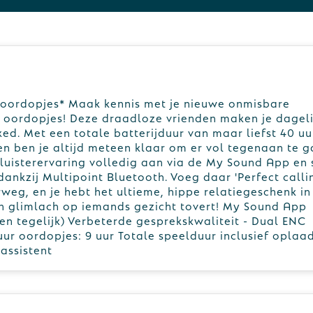
2 oordopjes* Maak kennis met je nieuwe onmisbare
2 oordopjes! Deze draadloze vrienden maken je dageli
xed. Met een totale batterijduur van maar liefst 40 uu
 en ben je altijd meteen klaar om er vol tegenaan te g
je luisterervaring volledig aan via de My Sound App en 
ankzij Multipoint Bluetooth. Voeg daar 'Perfect calli
weg, en je hebt het ultieme, hippe relatiegeschenk in
 glimlach op iemands gezicht tovert! My Sound App
en tegelijk) Verbeterde gesprekskwaliteit - Dual ENC
ur oordopjes: 9 uur Totale speelduur inclusief oplaa
assistent