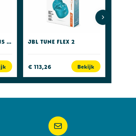
Fresh 'n Rebel Twins Fuse Steel Blue
JBL Tune Flex 2
€ 113,26
ijk
Bekijk