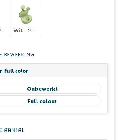
Storm Grey
Wild Green
 je bewerking
in full color
Onbewerkt
Full colour
je aantal