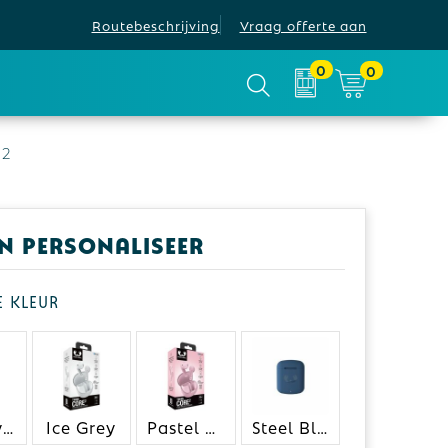
Routebeschrijving
Vraag offerte aan
0
0
 2
en personaliseer
je kleur
Dreamy Lilac
Ice Grey
Pastel Pink
Steel Blue