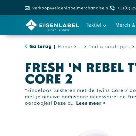
verkoop@eigenlabelmerchandise.nl
+31(0) 2
Textiel
Merch & 
Ga terug
Home
...
Audio oordopjes
|
Fresh 'n Rebel 
Core 2
*Eindeloos luisteren met de Twins Core 2 o
met je nieuwe onmisbare accessoire: de Fre
oordopjes! Deze d
...