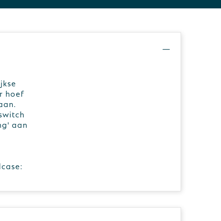
jkse
r hoef
aan.
switch
ng' aan
dcase: