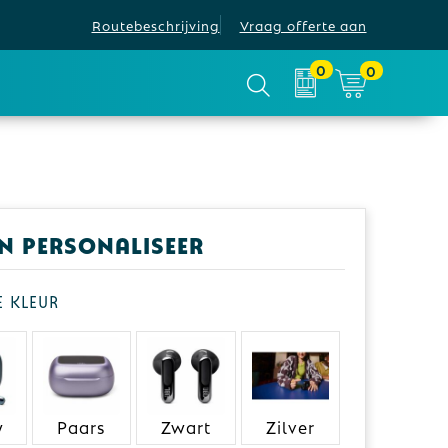
Routebeschrijving
Vraag offerte aan
0
0
en personaliseer
je kleur
w
Paars
Zwart
Zilver