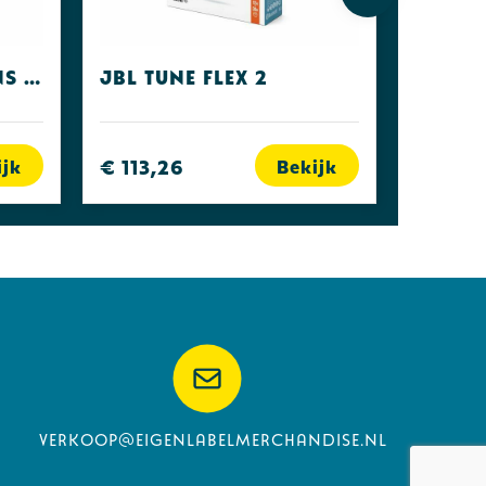
Fresh 'n Rebel Twins Fuse Steel Blue
JBL Tune Flex 2
€ 113,26
ijk
Bekijk
verkoop@eigenlabelmerchandise.nl