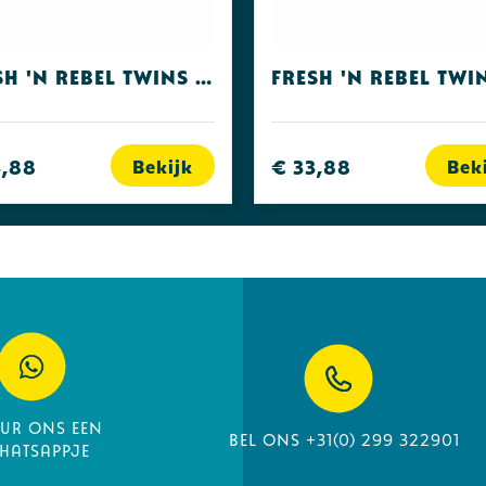
Fresh 'n Rebel Twins Core Storm Grey
3,88
€ 33,88
Bekijk
Bek
uur ons een
Bel ons +31(0) 299 322901
hatsappje