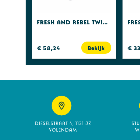
Fresh and Rebel Twins ACE
€ 58,24
€ 3
Bekijk
Dieselstraat 4, 1131 JZ
St
Volendam
W