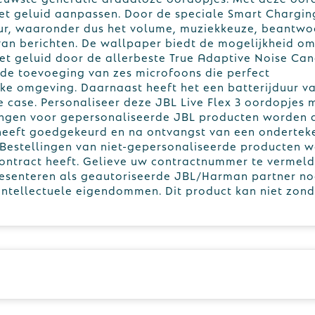
 het geluid aanpassen. Door de speciale Smart Chargi
eur, waaronder dus het volume, muziekkeuze, beantw
van berichten. De wallpaper biedt de mogelijkheid om
et geluid door de allerbeste True Adaptive Noise Canc
r de toevoeging van zes microfoons die perfect
kke omgeving. Daarnaast heeft het een batterijduur v
de case. Personaliseer deze JBL Live Flex 3 oordopjes 
ingen voor gepersonaliseerde JBL producten worden 
 heeft goedgekeurd en na ontvangst van een ondertek
estellingen van niet-gepersonaliseerde producten 
ontract heeft. Gelieve uw contractnummer te vermeld
presenteren als geautoriseerde JBL/Harman partner n
ntellectuele eigendommen. Dit product kan niet zond