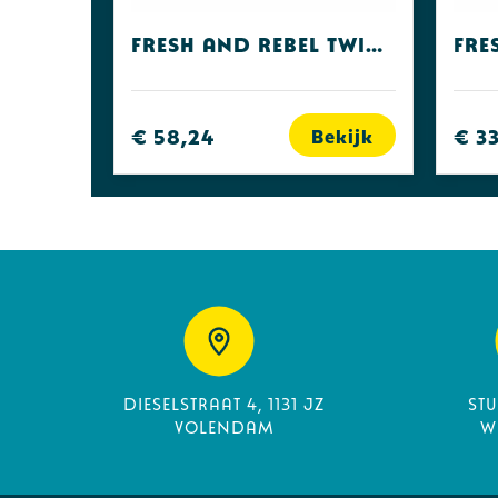
Fresh and Rebel Twins ACE
€ 58,24
€ 3
Bekijk
Dieselstraat 4, 1131 JZ
St
Volendam
W