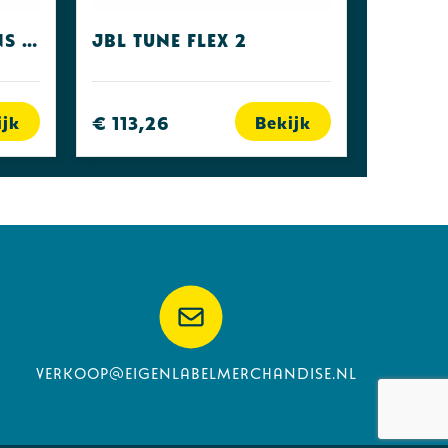
Fresh 'n Rebel Twins Fuse Steel Blue
JBL Tune Flex 2
€ 113,26
ijk
Bekijk
verkoop@eigenlabelmerchandise.nl