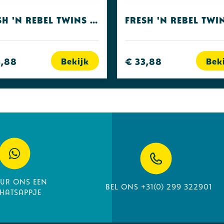
Fresh 'n Rebel Twins Core Storm Grey
3,88
€ 33,88
Bekijk
Bek
uur ons een
Bel ons +31(0) 299 322901
hatsappje