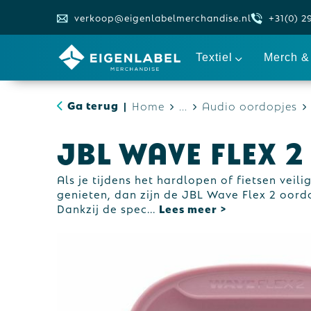
verkoop@eigenlabelmerchandise.nl
+31(0) 2
Textiel
Merch & 
Ga terug
Home
...
Audio oordopjes
|
JBL Wave Flex 2
Als je tijdens het hardlopen of fietsen veili
genieten, dan zijn de JBL Wave Flex 2 oordo
Dankzij de spec
...