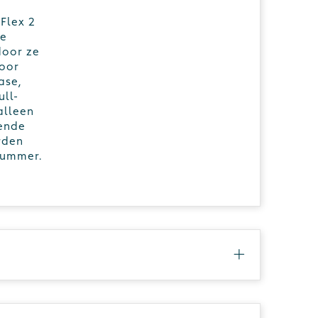
 Flex 2
je
door ze
voor
ase,
ll-
alleen
ende
rden
nummer.