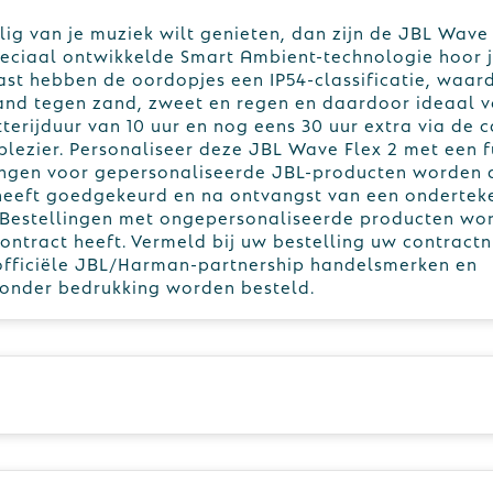
ilig van je muziek wilt genieten, dan zijn de JBL Wave
peciaal ontwikkelde Smart Ambient-technologie hoor 
ast hebben de oordopjes een IP54-classificatie, waar
stand tegen zand, zweet en regen en daardoor ideaal 
erijduur van 10 uur en nog eens 30 uur extra via de c
lezier. Personaliseer deze JBL Wave Flex 2 met een fu
lingen voor gepersonaliseerde JBL-producten worden 
 heeft goedgekeurd en na ontvangst van een ondertek
Bestellingen met ongepersonaliseerde producten wo
ontract heeft. Vermeld bij uw bestelling uw contract
fficiële JBL/Harman-partnership handelsmerken en
zonder bedrukking worden besteld.