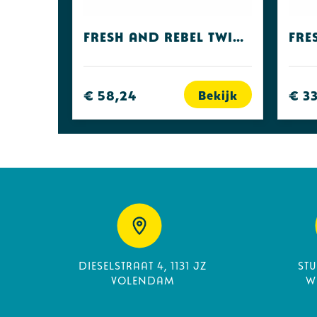
Fresh and Rebel Twins ACE
€ 58,24
€ 3
Bekijk
Dieselstraat 4, 1131 JZ
St
Volendam
W