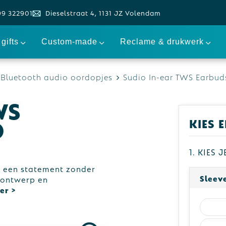
99 322901
Dieselstraat 4, 1131 JZ Volendam
gifts
Custom-made
Reclame & drukwerk
Bluetooth audio oordopjes
Sudio In-ear TWS Earbuds
WS
o
Kies 
1. Kies 
n een statement zonder
Sleev
 ontwerp en