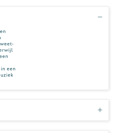
een
n
Zweet-
erwijl
geen
 in een
muziek