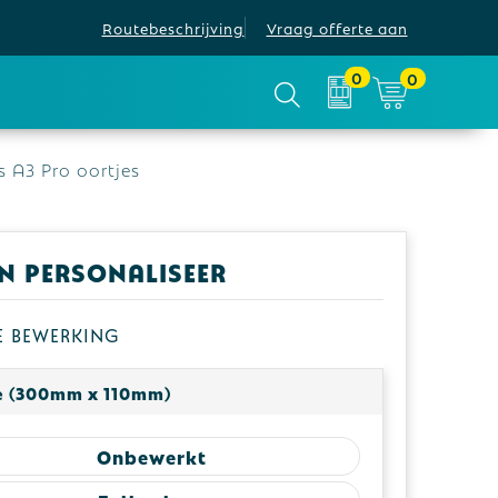
Routebeschrijving
Vraag offerte aan
0
0
 A3 Pro oortjes
en personaliseer
je bewerking
e (300mm x 110mm)
Onbewerkt