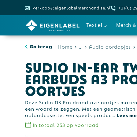
verkoop@eigenlabelmerchandise.nl
+31(0) 2
Textiel
Merch & 
Ga terug
Home
...
Audio oordopjes
|
Sudio In-ear T
Earbuds A3 Pr
oortjes
Deze Sudio A3 Pro draadloze oortjes make
een woord te zeggen. Met een geometrisch
oplaadcasette. Een speels produc
...
In totaal
253
op voorraad