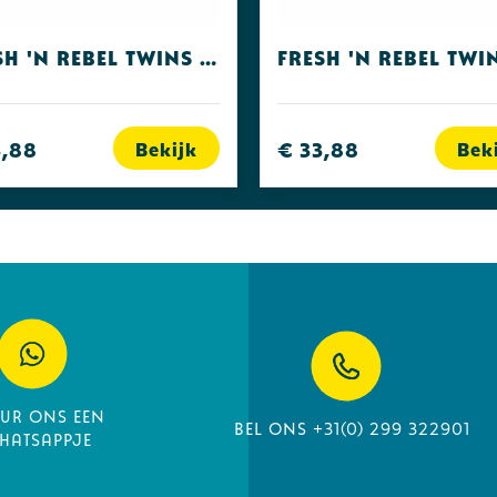
Fresh 'n Rebel Twins Core Storm Grey
3,88
€ 33,88
Bekijk
Bek
uur ons een
Bel ons +31(0) 299 322901
hatsappje