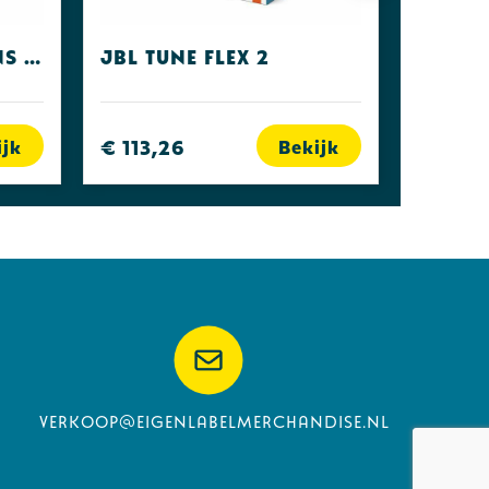
Fresh 'n Rebel Twins Fuse Steel Blue
JBL Tune Flex 2
€ 113,26
ijk
Bekijk
verkoop@eigenlabelmerchandise.nl