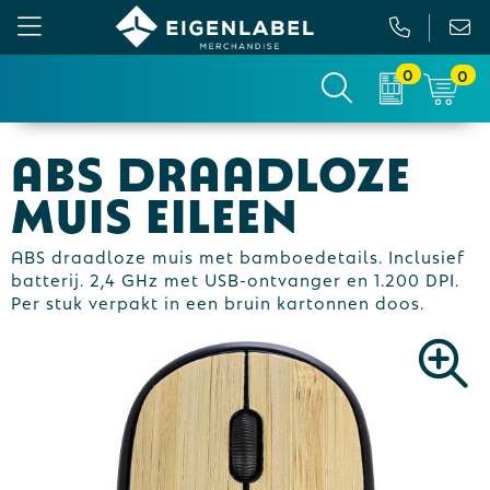
0
0
Gezichtsmaskers en mondkapjes
Relatiepakketten
Custom made picknickkleed
Binnenreclame
ABS draadloze
Werkkleding
Tassen
Custom made sokken
Buitenreclame
muis Eileen
Sportkleding & Teamwear
Anti-stress
Sportkratten & bidons
Vlaggen
ABS draadloze muis met bamboedetails. Inclusief
batterij. 2,4 GHz met USB-ontvanger en 1.200 DPI.
T-Shirts
Bidons en Sportflessen
Custom-made paraplu
Beurs & Presentatie
Per stuk verpakt in een bruin kartonnen doos.
Sweaters
Elektronica, Gadgets en USB
Custom-made hesjes
Drukwerk
Vesten
Feestartikelen
Custom-made onderzetters
Jassen
Fitness
Custom-made feestartikelen
Polo's
Huis, Tuin en Keuken
Custom-made riemen