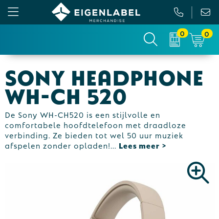
0
0
Gezichtsmaskers en mondkapjes
Relatiepakketten
Custom made picknickkleed
Binnenreclame
Sony Headphone
Werkkleding
Tassen
Custom made sokken
Buitenreclame
WH-CH 520
Sportkleding & Teamwear
Anti-stress
Sportkratten & bidons
Vlaggen
De Sony WH-CH520 is een stijlvolle en
comfortabele hoofdtelefoon met draadloze
T-Shirts
Bidons en Sportflessen
Custom-made paraplu
Beurs & Presentatie
verbinding. Ze bieden tot wel 50 uur muziek
afspelen zonder opladen!
...
Sweaters
Elektronica, Gadgets en USB
Custom-made hesjes
Drukwerk
Vesten
Feestartikelen
Custom-made onderzetters
Jassen
Fitness
Custom-made feestartikelen
Polo's
Huis, Tuin en Keuken
Custom-made riemen