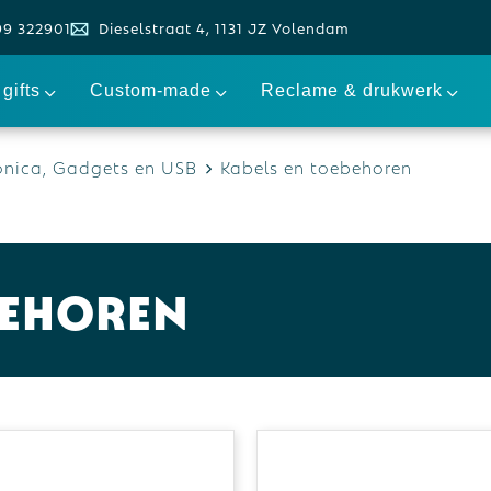
99 322901
Dieselstraat 4, 1131 JZ Volendam
gifts
Custom-made
Reclame & drukwerk
onica, Gadgets en USB
Kabels en toebehoren
behoren