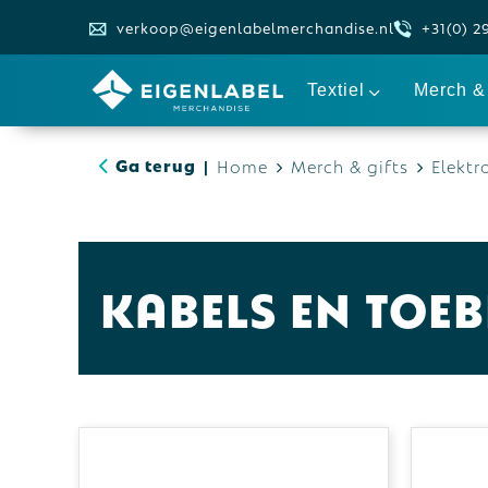
verkoop@eigenlabelmerchandise.nl
+31(0) 2
Textiel
Merch & 
Ga terug
Home
Merch & gifts
Elektr
|
Kabels en toe