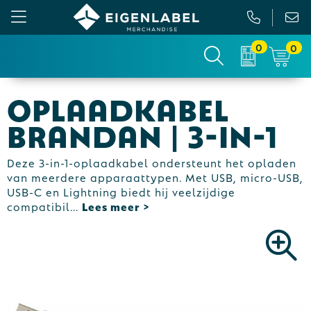
0
0
Gezichtsmaskers en mondkapjes
Relatiepakketten
Custom made picknickkleed
Binnenreclame
Oplaadkabel
Werkkleding
Tassen
Custom made sokken
Buitenreclame
Brandan | 3-in-1
Sportkleding & Teamwear
Anti-stress
Sportkratten & bidons
Vlaggen
Deze 3-in-1-oplaadkabel ondersteunt het opladen
van meerdere apparaattypen. Met USB, micro-USB,
T-Shirts
Bidons en Sportflessen
Custom-made paraplu
Beurs & Presentatie
USB-C en Lightning biedt hij veelzijdige
compatibil
...
Sweaters
Elektronica, Gadgets en USB
Custom-made hesjes
Drukwerk
Vesten
Feestartikelen
Custom-made onderzetters
Jassen
Fitness
Custom-made feestartikelen
Polo's
Huis, Tuin en Keuken
Custom-made riemen