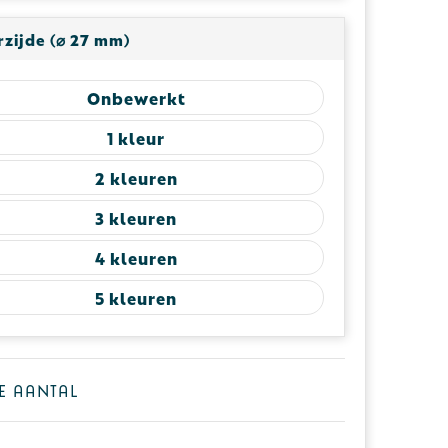
zijde (⌀ 27 mm)
Onbewerkt
1
2
3
4
5
je aantal