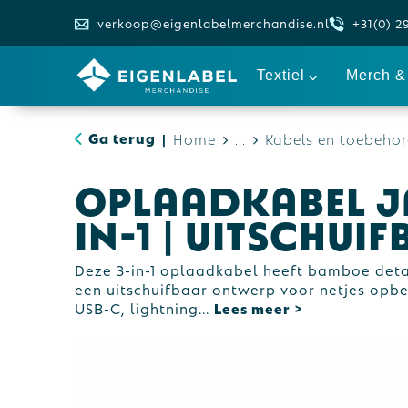
verkoop@eigenlabelmerchandise.nl
+31(0) 2
Textiel
Merch & 
Ga terug
Home
...
Kabels en toebehor
|
Oplaadkabel Ja
in-1 | Uitschui
Deze 3-in-1 oplaadkabel heeft bamboe deta
een uitschuifbaar ontwerp voor netjes opbe
USB-C, lightning
...