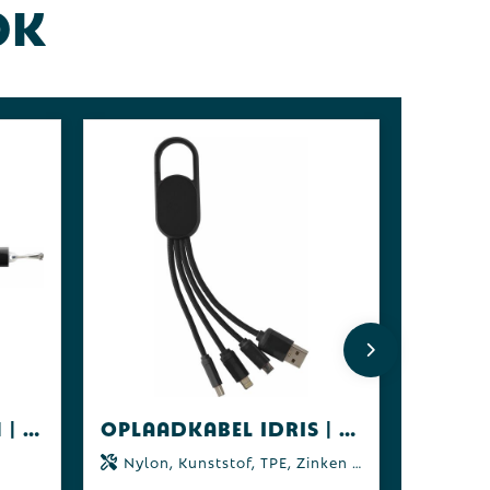
ok
Oplaadkabel Alvin | 3-in-1
Oplaadkabel Idris | 4-in-1
Nylon, Kunststof, TPE, Zinken legering, ABS, RVS