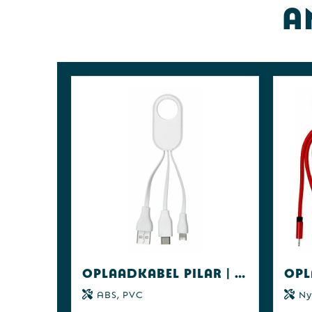
A
Oplaadkabel Pilar | 3-in-1
ABS, PVC
Ny