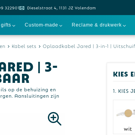
99 322901
Dieselstraat 4, 1131 JZ Volendam
gifts
Custom-made
Reclame & drukwerk
en
Kabel sets
Oplaadkabel Jared | 3-in-1 | Uitschui
red | 3-
fbaar
Kies 
ils op de behuizing en
1. Kies 
rgen. Aansluitingen zijn
wit