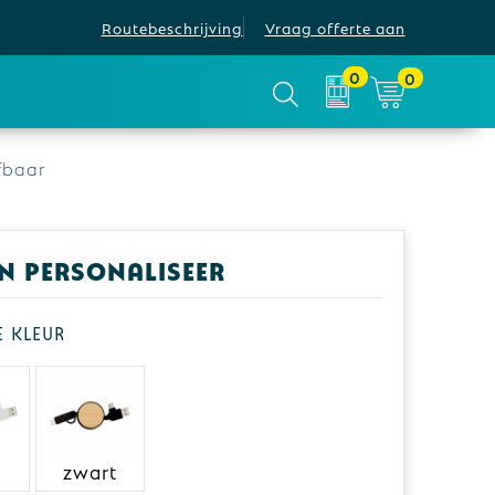
Routebeschrijving
Vraag offerte aan
0
0
fbaar
en personaliseer
je kleur
zwart