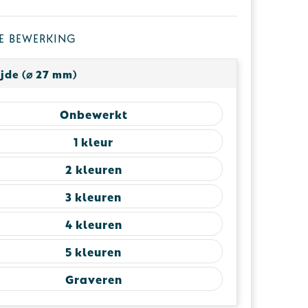
 je bewerking
jde (⌀ 27 mm)
Onbewerkt
1
2
3
4
5
Graveren