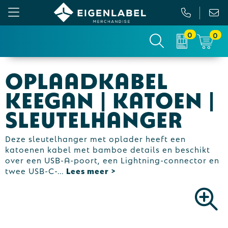
0
0
Gezichtsmaskers en mondkapjes
Relatiepakketten
Custom made picknickkleed
Binnenreclame
Oplaadkabel
Werkkleding
Tassen
Custom made sokken
Buitenreclame
Keegan | Katoen |
Sportkleding & Teamwear
Anti-stress
Sportkratten & bidons
Vlaggen
Sleutelhanger
T-Shirts
Bidons en Sportflessen
Custom-made paraplu
Beurs & Presentatie
Deze sleutelhanger met oplader heeft een
katoenen kabel met bamboe details en beschikt
Sweaters
Elektronica, Gadgets en USB
Custom-made hesjes
Drukwerk
over een USB-A-poort, een Lightning-connector en
twee USB-C-
...
Vesten
Feestartikelen
Custom-made onderzetters
Jassen
Fitness
Custom-made feestartikelen
Polo's
Huis, Tuin en Keuken
Custom-made riemen