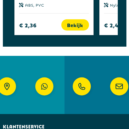
ABS, PVC
Nylon, A
€ 2,36
€ 2,49
Bekijk
Klantenservice