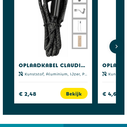
Oplaadkabel Claudia | Nylon | 65W
Kunststof, Aluminium, IJzer, PVC, Tin, Katoen
Kunststof, Alu
€ 2,48
€ 4,63
Bekijk