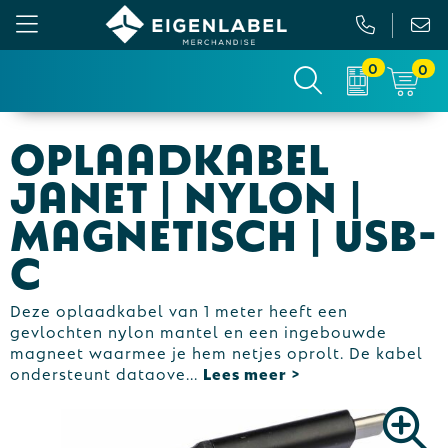
0
0
Gezichtsmaskers en mondkapjes
Relatiepakketten
Custom made picknickkleed
Binnenreclame
Oplaadkabel
Werkkleding
Tassen
Custom made sokken
Buitenreclame
Janet | Nylon |
Sportkleding & Teamwear
Anti-stress
Sportkratten & bidons
Vlaggen
Magnetisch | USB-
C
T-Shirts
Bidons en Sportflessen
Custom-made paraplu
Beurs & Presentatie
Sweaters
Elektronica, Gadgets en USB
Custom-made hesjes
Drukwerk
Deze oplaadkabel van 1 meter heeft een
gevlochten nylon mantel en een ingebouwde
Vesten
Feestartikelen
Custom-made onderzetters
magneet waarmee je hem netjes oprolt. De kabel
ondersteunt dataove
...
Jassen
Fitness
Custom-made feestartikelen
Polo's
Huis, Tuin en Keuken
Custom-made riemen