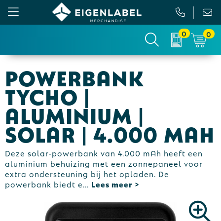
0
0
Gezichtsmaskers en mondkapjes
Relatiepakketten
Custom made picknickkleed
Binnenreclame
Powerbank
Werkkleding
Tassen
Custom made sokken
Buitenreclame
Tycho |
Sportkleding & Teamwear
Anti-stress
Sportkratten & bidons
Vlaggen
Aluminium |
Solar | 4.000 mAh
T-Shirts
Bidons en Sportflessen
Custom-made paraplu
Beurs & Presentatie
Sweaters
Elektronica, Gadgets en USB
Custom-made hesjes
Drukwerk
Deze solar-powerbank van 4.000 mAh heeft een
aluminium behuizing met een zonnepaneel voor
Vesten
Feestartikelen
Custom-made onderzetters
extra ondersteuning bij het opladen. De
powerbank biedt e
...
Jassen
Fitness
Custom-made feestartikelen
Polo's
Huis, Tuin en Keuken
Custom-made riemen