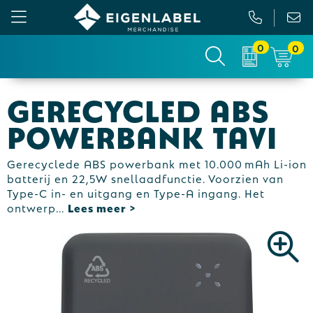
0
0
Gezichtsmaskers en mondkapjes
Relatiepakketten
Custom made picknickkleed
Binnenreclame
Gerecycled ABS
Werkkleding
Tassen
Custom made sokken
Buitenreclame
powerbank Tavi
Sportkleding & Teamwear
Anti-stress
Sportkratten & bidons
Vlaggen
Gerecyclede ABS powerbank met 10.000 mAh Li-ion
batterij en 22,5W snellaadfunctie. Voorzien van
T-Shirts
Bidons en Sportflessen
Custom-made paraplu
Beurs & Presentatie
Type-C in- en uitgang en Type-A ingang. Het
ontwerp
...
Sweaters
Elektronica, Gadgets en USB
Custom-made hesjes
Drukwerk
Vesten
Feestartikelen
Custom-made onderzetters
Jassen
Fitness
Custom-made feestartikelen
Polo's
Huis, Tuin en Keuken
Custom-made riemen