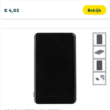
Gilets
Schrijfwaren
Custom-made gebreide sjaals
€ 4,03
Bekijk
Kledingaccessoires
Sinterklaas
Custom-made gebreide mutsen
Ondergoed, Sokken en Nachtkleding
Sleutelhangers en Lanyards
Custom-made speelkaarten
Peuters en Baby's
Snoepgoed
Plakstrips voor op de telefoon
Schoenen
Spellen voor binnen en buiten
Veiligheid, Auto en Fiets
Vrije tijd en Strand