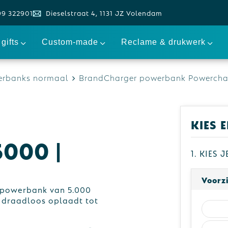
99 322901
Dieselstraat 4, 1131 JZ Volendam
gifts
Custom-made
Reclame & drukwerk
rbanks normaal
BrandCharger powerbank Powercha
r
Kies 
000 |
1. Kies 
Voorz
 powerbank van 5.000
 draadloos oplaadt tot