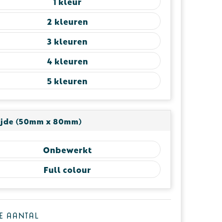
1
2
3
4
5
ijde (50mm x 80mm)
Onbewerkt
Full colour
je aantal