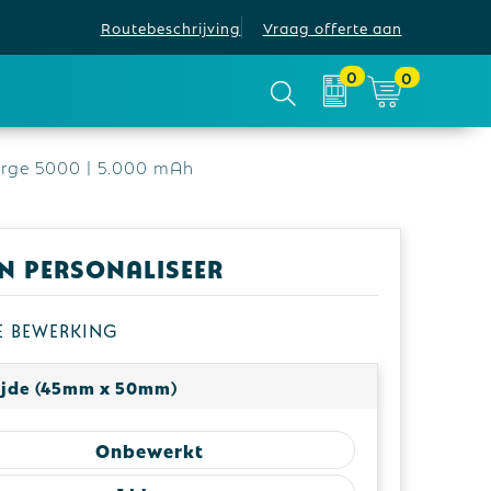
Routebeschrijving
Vraag offerte aan
0
0
rge 5000 | 5.000 mAh
en personaliseer
je bewerking
ijde (45mm x 50mm)
Onbewerkt