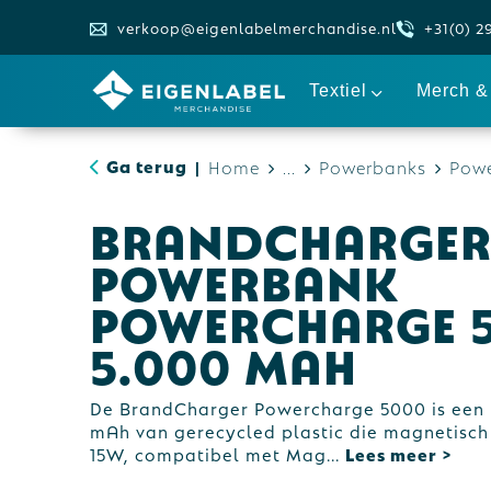
verkoop@eigenlabelmerchandise.nl
+31(0) 2
Textiel
Merch & 
Ga terug
Home
...
Powerbanks
Powe
|
BrandCharge
powerbank
Powercharge 5
5.000 mAh
De BrandCharger Powercharge 5000 is een
mAh van gerecycled plastic die magnetisch
15W, compatibel met Mag
...