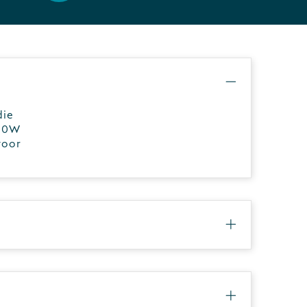
die
 20W
voor