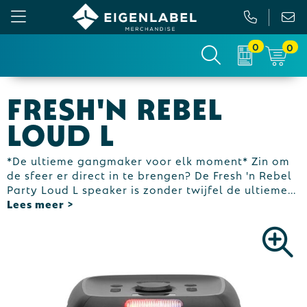
0
0
Gezichtsmaskers en mondkapjes
Relatiepakketten
Custom made picknickkleed
Binnenreclame
Fresh'n Rebel
Werkkleding
Tassen
Custom made sokken
Buitenreclame
Loud L
Sportkleding & Teamwear
Anti-stress
Sportkratten & bidons
Vlaggen
*De ultieme gangmaker voor elk moment* Zin om
de sfeer er direct in te brengen? De Fresh 'n Rebel
T-Shirts
Bidons en Sportflessen
Custom-made paraplu
Beurs & Presentatie
Party Loud L speaker is zonder twijfel de ultieme
...
Sweaters
Elektronica, Gadgets en USB
Custom-made hesjes
Drukwerk
Vesten
Feestartikelen
Custom-made onderzetters
Jassen
Fitness
Custom-made feestartikelen
Polo's
Huis, Tuin en Keuken
Custom-made riemen