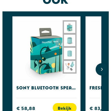
Sony Bluetooth Speaker SRS-XB100
€ 58,88
€ 83,19
Bekijk