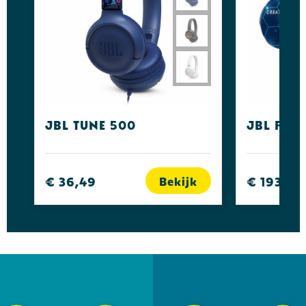
JBL Tune 500
JBL Flip
€ 36,49
€ 193,79
Bekijk