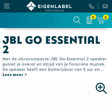
0
0
Gezichtsmaskers en mondkapjes
Relatiepakketten
Custom made picknickkleed
Binnenreclame
JBL Go Essential
Werkkleding
Tassen
Custom made sokken
Buitenreclame
2
Sportkleding & Teamwear
Anti-stress
Sportkratten & bidons
Vlaggen
Met de ultracompacte JBL Go Essential 2 speaker
geniet je overal en altijd van je favoriete muziek.
T-Shirts
Bidons en Sportflessen
Custom-made paraplu
Beurs & Presentatie
De speaker heeft een batterijduur van 5 uur en
...
Sweaters
Elektronica, Gadgets en USB
Custom-made hesjes
Drukwerk
Vesten
Feestartikelen
Custom-made onderzetters
Jassen
Fitness
Custom-made feestartikelen
Polo's
Huis, Tuin en Keuken
Custom-made riemen