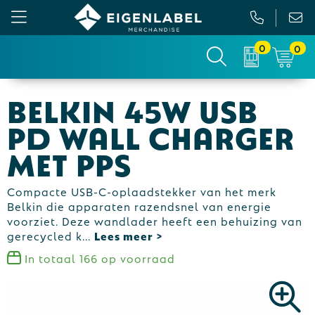
0
0
Gezichtsmaskers en mondkapjes
Relatiepakketten
Custom made picknickkleed
Binnenreclame
Belkin 45W USB
Werkkleding
Tassen
Custom made sokken
Buitenreclame
PD Wall Charger
Sportkleding & Teamwear
Anti-stress
Sportkratten & bidons
Vlaggen
met PPS
T-Shirts
Bidons en Sportflessen
Custom-made paraplu
Beurs & Presentatie
Compacte USB-C-oplaadstekker van het merk
Belkin die apparaten razendsnel van energie
Sweaters
Elektronica, Gadgets en USB
Custom-made hesjes
Drukwerk
voorziet. Deze wandlader heeft een behuizing van
gerecycled k
...
Vesten
Feestartikelen
Custom-made onderzetters
In totaal
166
op voorraad
Jassen
Fitness
Custom-made feestartikelen
Polo's
Huis, Tuin en Keuken
Custom-made riemen