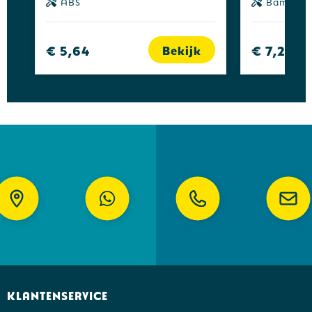
ABS
Bamboe
€ 5,64
€ 7,27
Bekijk
Klantenservice