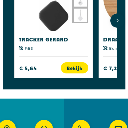
Tracker Gerard
ABS
Bamboe
€ 5,64
€ 7,27
Bekijk