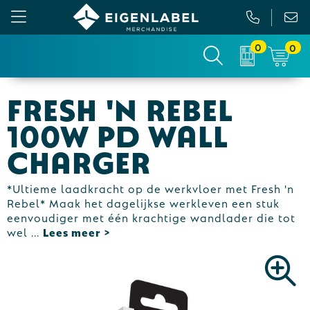
0
0
Gezichtsmaskers en mondkapjes
Relatiepakketten
Custom made picknickkleed
Binnenreclame
Fresh 'n Rebel
Werkkleding
Tassen
Custom made sokken
Buitenreclame
100W PD Wall
Sportkleding & Teamwear
Anti-stress
Sportkratten & bidons
Vlaggen
Charger
T-Shirts
Bidons en Sportflessen
Custom-made paraplu
Beurs & Presentatie
*Ultieme laadkracht op de werkvloer met Fresh 'n
Rebel* Maak het dagelijkse werkleven een stuk
Sweaters
Elektronica, Gadgets en USB
Custom-made hesjes
Drukwerk
eenvoudiger met één krachtige wandlader die tot
wel
...
Vesten
Feestartikelen
Custom-made onderzetters
Jassen
Fitness
Custom-made feestartikelen
Polo's
Huis, Tuin en Keuken
Custom-made riemen