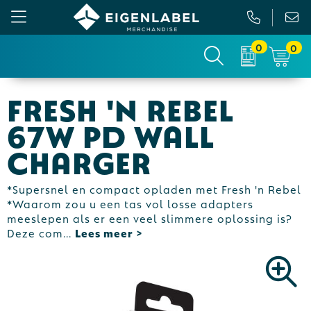
0
0
Gezichtsmaskers en mondkapjes
Relatiepakketten
Custom made picknickkleed
Binnenreclame
Fresh 'n Rebel
Werkkleding
Tassen
Custom made sokken
Buitenreclame
67W PD Wall
Sportkleding & Teamwear
Anti-stress
Sportkratten & bidons
Vlaggen
Charger
T-Shirts
Bidons en Sportflessen
Custom-made paraplu
Beurs & Presentatie
*Supersnel en compact opladen met Fresh 'n Rebel
*Waarom zou u een tas vol losse adapters
Sweaters
Elektronica, Gadgets en USB
Custom-made hesjes
Drukwerk
meeslepen als er een veel slimmere oplossing is?
Deze com
...
Vesten
Feestartikelen
Custom-made onderzetters
Jassen
Fitness
Custom-made feestartikelen
Polo's
Huis, Tuin en Keuken
Custom-made riemen