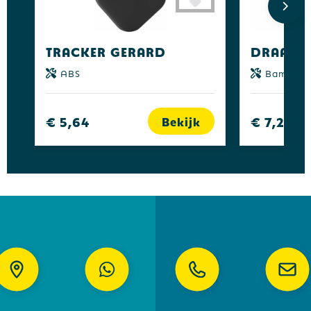
Tracker Gerard
ABS
Bamboe
€ 5,64
€ 7,27
Bekijk