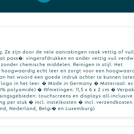
 Ze zijn door de vele aanrakingen vaak vettig of vuil
t pass�: vingerafdrukken en ander vettig vuil verdwi
onder chemische middelen. Reinigen in stijl: Het
t hoogwaardig echt leer en zorgt voor een hoogwaar
van het woord een goede indruk achter te kunnen late
 logo in het leer. � Made in Germany � Materiaal: ec
0% polyamide) � Afmetingen: 11,5 x 6 x 2 cm � Verpak
ngsgebieden: touchscreens en displays all-inclusive
ing per stuk � incl. instelkosten � incl. verzendkosten
and, Nederland, Belgi� en Luxemburg)