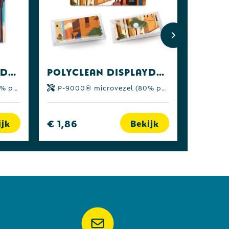
POLYCLEAN displaydoekje 15x15 cm in polyzakje, all-inclusive-pakket
POLYCLEAN displaydoekje 18x15 cm in etui, all-inclusive-pakket
yamide)
P-9000® microvezel (80% polyester | 20% polyamide)
€ 1,86
ijk
Bekijk