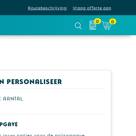
Routebeschrijving
Vraag offerte aan
0
0
en personaliseer
je aantal
pgave
r jouw opties voor de prijsopgave.