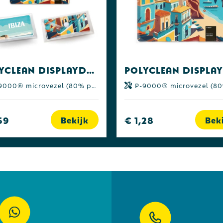
POLYCLEAN displaydoekje 15x15 cm in etui, all-inclusive-pakket
00® microvezel (80% polyester | 20% polyamide)
P-9000® microvezel (80% polyester | 20% pol
59
€ 1,28
Bekijk
Bek