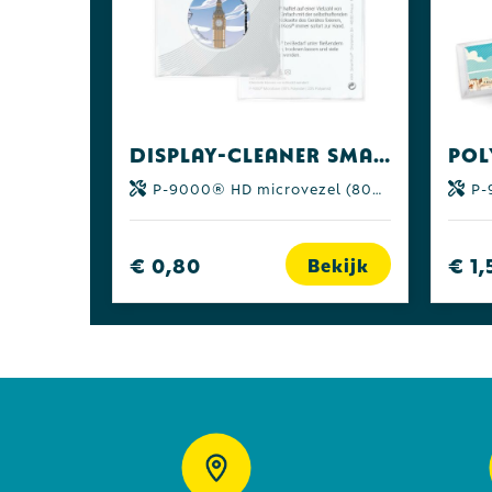
Display-Cleaner SmartKosi®- 4 w. levertijd! all-inclusive-pakket
P-9000® HD microvezel (80% polyester | 20% polyamide)
P-90
€ 0,80
€ 1,
Bekijk