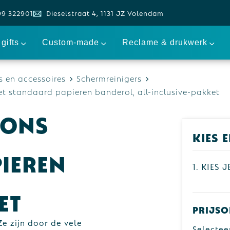
99 322901
Dieselstraat 4, 1131 JZ Volendam
gifts
Custom-made
Reclame & drukwerk
 en accessoires
Schermreinigers
 standaard papieren banderol, all-inclusive-pakket
pons
Kies 
ieren
1. Kies 
et
Prijso
e zijn door de vele
Selectee