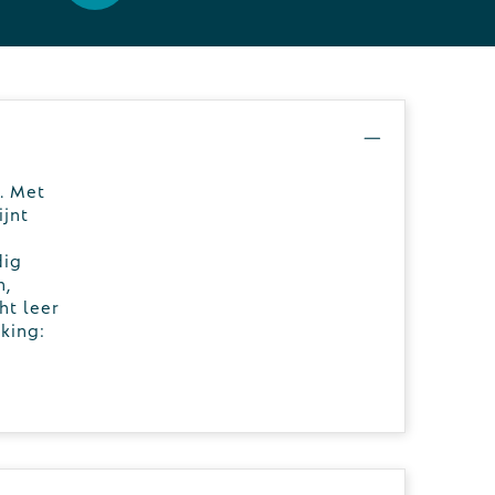
. Met
jnt
dig
n,
ht leer
king: