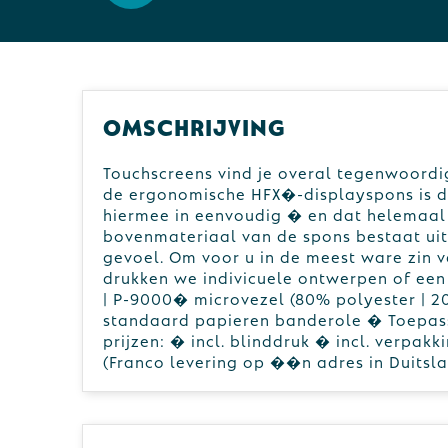
Omschrijving
Touchscreens vind je overal tegenwoordig.
de ergonomische HFX�-displayspons is da
hiermee in eenvoudig � en dat helemaal z
bovenmateriaal van de spons bestaat ui
gevoel. Om voor u in de meest ware zin 
drukken we indivicuele ontwerpen of een
| P-9000� microvezel (80% polyester | 2
standaard papieren banderole � Toepassi
prijzen: � incl. blinddruk � incl. verpakk
(Franco levering op ��n adres in Duitsl