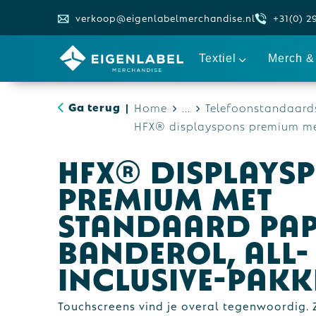
verkoop@eigenlabelmerchandise.nl
+31(0) 2
Textiel
Merch & 
Ga terug
Home
...
Telefoonstandaards
|
HFX® displayspons premium met
HFX® displays
premium met
standaard pap
banderol, all-
inclusive-pakk
Touchscreens vind je overal tegenwoordig. Z