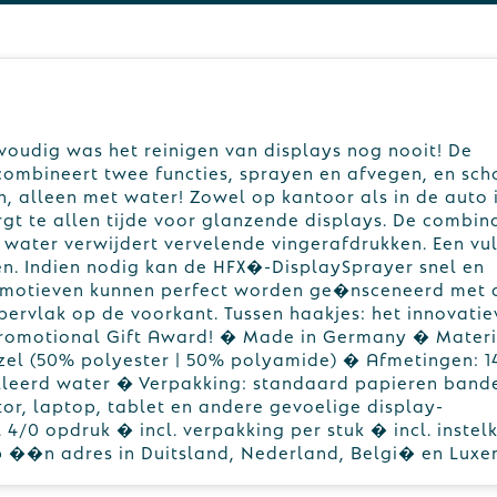
nvoudig was het reinigen van displays nog nooit! De
combineert twee functies, sprayen en afvegen, en sch
 alleen met water! Zowel op kantoor als in de auto i
rgt te allen tijde voor glanzende displays. De combin
water verwijdert vervelende vingerafdrukken. Een vull
n. Indien nodig kan de HFX�-DisplaySprayer snel en
e motieven kunnen perfect worden ge�nsceneerd met d
pervlak op de voorkant. Tussen haakjes: het innovatie
romotional Gift Award! � Made in Germany � Materi
zel (50% polyester | 50% polyamide) � Afmetingen: 14
tilleerd water � Verpakking: standaard papieren band
or, laptop, tablet en andere gevoelige display-
. 4/0 opdruk � incl. verpakking per stuk � incl. instel
op ��n adres in Duitsland, Nederland, Belgi� en Lux