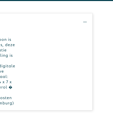
oon is
s, deze
atie
ing is
igitale
ve
aal:
 x 7 x
erol �
kosten
emburg)