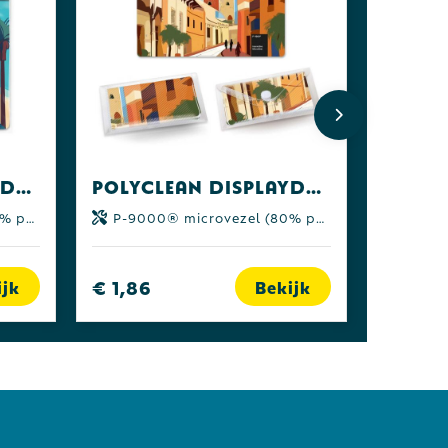
POLYCLEAN displaydoekje 15x15 cm in polyzakje, all-inclusive-pakket
POLYCLEAN displaydoekje 18x15 cm in etui, all-inclusive-pakket
yamide)
P-9000® microvezel (80% polyester | 20% polyamide)
€ 1,86
ijk
Bekijk