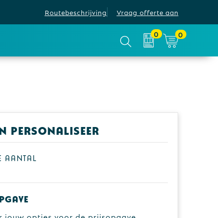
Routebeschrijving
Vraag offerte aan
0
0
en personaliseer
je aantal
pgave
r jouw opties voor de prijsopgave.