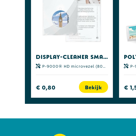
Display-Cleaner SmartKosi®- 4 w. levertijd! all-inclusive-pakket
P-9000® HD microvezel (80% polyester | 20% polyamide)
P-90
€ 0,80
€ 1,
Bekijk