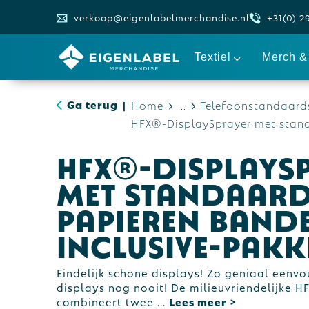
verkoop@eigenlabelmerchandise.nl
+31(0) 2
Textiel
Merch & 
Ga terug
Home
...
Telefoonstandaards
|
HFX®-DisplaySprayer met standa
HFX®-DisplayS
met standaar
papieren bande
inclusive-pakk
Eindelijk schone displays! Zo geniaal eenvo
displays nog nooit! De milieuvriendelijke 
combineert twee
...