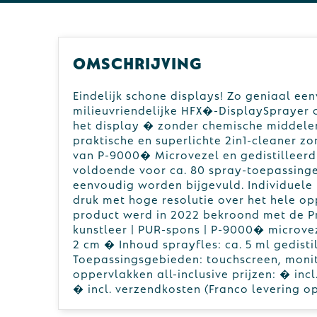
Omschrijving
Eindelijk schone displays! Zo geniaal ee
milieuvriendelijke HFX�-DisplaySprayer 
het display � zonder chemische middelen,
praktische en superlichte 2in1-cleaner zo
van P-9000� Microvezel en gedistilleerd 
voldoende voor ca. 80 spray-toepassinge
eenvoudig worden bijgevuld. Individuel
druk met hoge resolutie over het hele op
product werd in 2022 bekroond met de P
kunstleer | PUR-spons | P-9000� microve
2 cm � Inhoud sprayfles: ca. 5 ml gedis
Toepassingsgebieden: touchscreen, monit
oppervlakken all-inclusive prijzen: � incl
� incl. verzendkosten (Franco levering 