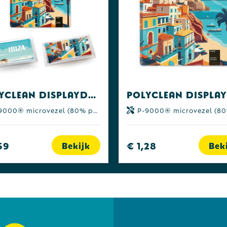
POLYCLEAN displaydoekje 15x15 cm in etui, all-inclusive-pakket
00® microvezel (80% polyester | 20% polyamide)
P-9000® microvezel (80% polyester | 20% pol
59
€ 1,28
Bekijk
Bek