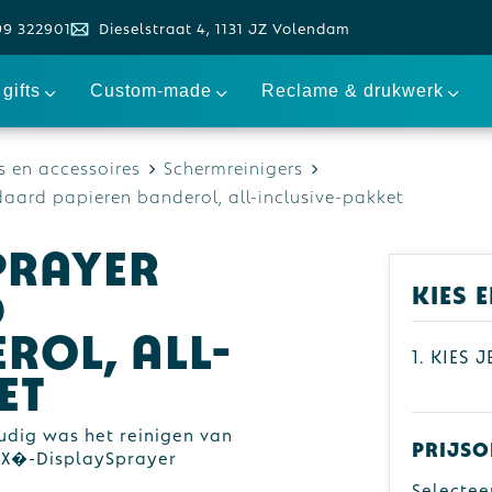
99 322901
Dieselstraat 4, 1131 JZ Volendam
gifts
Custom-made
Reclame & drukwerk
 en accessoires
Schermreinigers
ard papieren banderol, all-inclusive-pakket
prayer
d
Kies 
rol, all-
1. Kies 
et
udig was het reinigen van
Prijso
HFX�-DisplaySprayer
Selectee