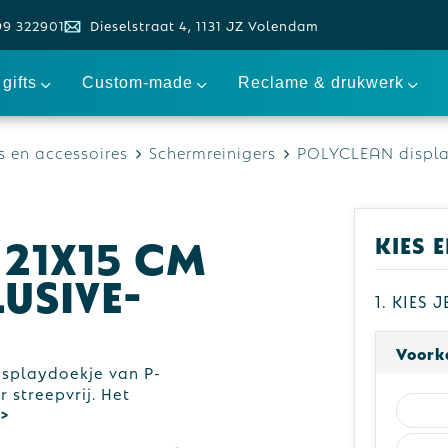
99 322901
Dieselstraat 4, 1131 JZ Volendam
gifts
Custom-made
Reclame & drukwerk
 en accessoires
Schermreinigers
POLYCLEAN displayd
21x15 cm
Kies 
lusive-
1. Kies 
Voorka
isplaydoekje van P-
streepvrij. Het