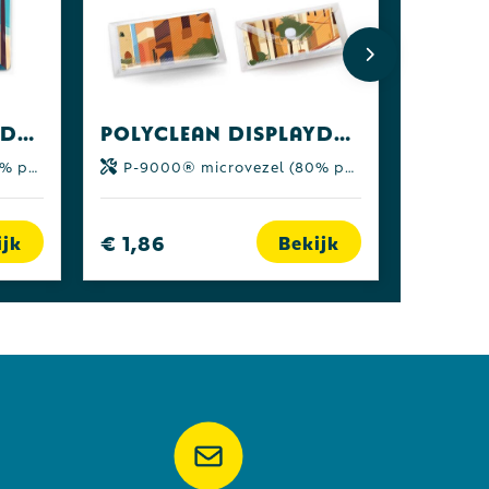
POLYCLEAN displaydoekje 15x15 cm in polyzakje, all-inclusive-pakket
POLYCLEAN displaydoekje 18x15 cm in etui, all-inclusive-pakket
yamide)
P-9000® microvezel (80% polyester | 20% polyamide)
€ 1,86
ijk
Bekijk