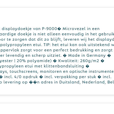
t displaydoekje van P-9000� Microvezel in een
ardige doekje is niet alleen eenvoudig in het gebrui
 te zorgen dat dit zo blijft, leveren wij het display
 polypropyleen etui. TIP: het etui kan ook uitstekend
e oppervlak zorgt voor een perfect bedrukking en zorgt
der levendig en scherp uitziet. � Made in Germany �
yester | 20% polyamide) � Kwaliteit: 260g/m2 �
ypropyleen etui met klittenbandsluiting �
lays, touchscreens, monitoren en optische instrument
� incl. 4/0 opdruk � incl. verpakking per stuk � incl.
co levering op ��n adres in Duitsland, Nederland, Be