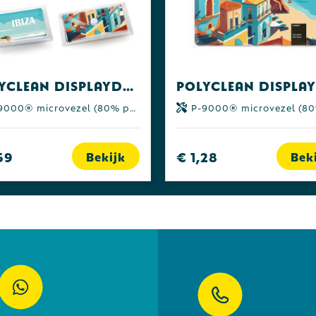
POLYCLEAN displaydoekje 15x15 cm in etui, all-inclusive-pakket
00® microvezel (80% polyester | 20% polyamide)
P-9000® microvezel (80% polyester | 20% pol
59
€ 1,28
Bekijk
Bek