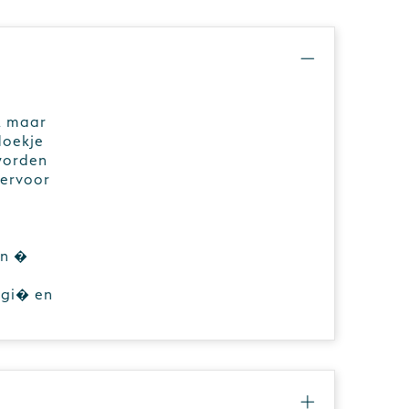
k maar
doekje
 worden
 ervoor
en �
lgi� en