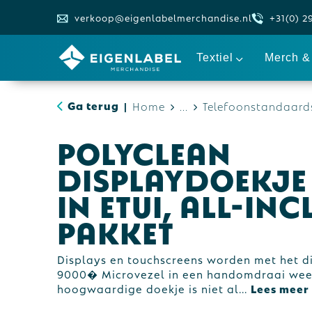
verkoop@eigenlabelmerchandise.nl
+31(0) 2
Textiel
Merch & 
Ga terug
Home
...
Telefoonstandaards
|
POLYCLEAN
displaydoekje 
in etui, all-inc
pakket
Displays en touchscreens worden met het d
9000� Microvezel in een handomdraai weer 
hoogwaardige doekje is niet al
...