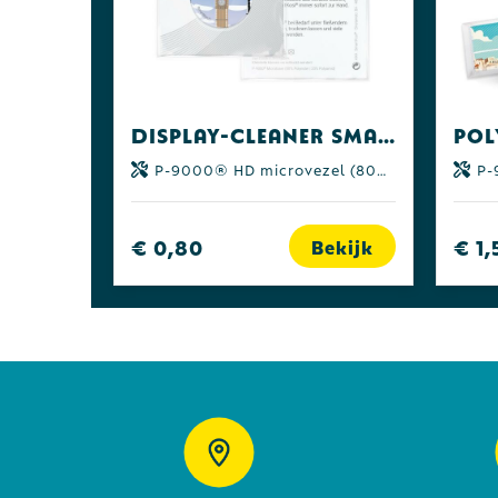
Display-Cleaner SmartKosi®- 4 w. levertijd! all-inclusive-pakket
P-9000® HD microvezel (80% polyester | 20% polyamide)
P-90
€ 0,80
€ 1,
Bekijk