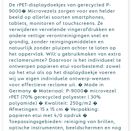
De rPET-displaydoekjes van gerecycled P-
9000� Microvezels zorgen voor een helder
beeld op allerlei soorten smartphones,
tablets, monitoren of touchscreens. Ze
verwijderen vervelende vingerafdrukken en
andere vettige verontreinigingen snel en
grondig, zonder reinigingsmiddelen en
natuurlijk zonder pluizen achter te laten op
het oppervlak. Wilt u gebruikmaken van extra
reclameruimte? Daarvoor is het individueel te
ontwerpen papieren etui voorbestemd: zowel
op het etui als op het displaydoekje voeren
wij uw eigen individuele ontwerp-wensen
voor effectieve reclame uit. � Made in
Germany � Materiaal: P-9000� microvezel
rPET (70% gerecycled polyester | 30%
polyamide) � Kwaliteit: 250g/m2 �
Afmetingen: 15 x 15 cm � Verpakking:
papieren etui met 4/0 opdruk �
Toepassingsgebieden: reiniging van brillen,
optische instrumenten, beeldschermen en nog