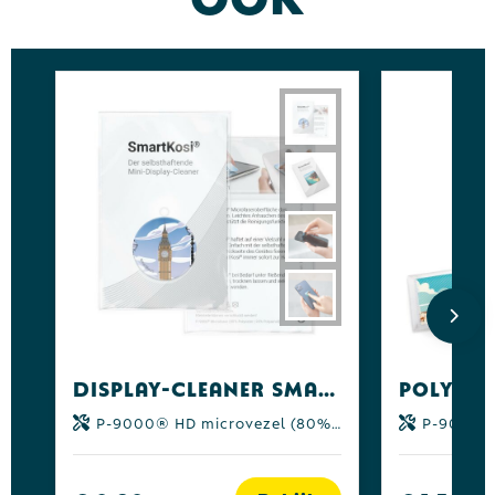
Display-Cleaner SmartKosi®- 4 w. levertijd! all-inclusive-pakket
P-9000® HD microvezel (80% polyester | 20% polyamide)
P-9000® microve