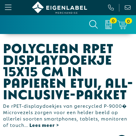
0
0
Gezichtsmaskers en mondkapjes
Relatiepakketten
Custom made picknickkleed
Binnenreclame
POLYCLEAN rPET
Werkkleding
Tassen
Custom made sokken
Buitenreclame
displaydoekje
Sportkleding & Teamwear
Anti-stress
Sportkratten & bidons
Vlaggen
15x15 cm in
papieren etui, all-
T-Shirts
Bidons en Sportflessen
Custom-made paraplu
Beurs & Presentatie
inclusive-pakket
Sweaters
Elektronica, Gadgets en USB
Custom-made hesjes
Drukwerk
De rPET-displaydoekjes van gerecycled P-9000�
Vesten
Feestartikelen
Custom-made onderzetters
Microvezels zorgen voor een helder beeld op
allerlei soorten smartphones, tablets, monitoren
Jassen
Fitness
Custom-made feestartikelen
of touch
...
Polo's
Huis, Tuin en Keuken
Custom-made riemen