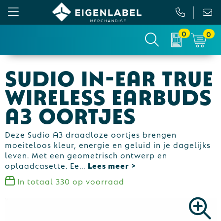
0
0
Gezichtsmaskers en mondkapjes
Relatiepakketten
Custom made picknickkleed
Binnenreclame
Sudio In-ear True
Werkkleding
Tassen
Custom made sokken
Buitenreclame
Wireless Earbuds
Sportkleding & Teamwear
Anti-stress
Sportkratten & bidons
Vlaggen
A3 oortjes
T-Shirts
Bidons en Sportflessen
Custom-made paraplu
Beurs & Presentatie
Deze Sudio A3 draadloze oortjes brengen
moeiteloos kleur, energie en geluid in je dagelijks
Sweaters
Elektronica, Gadgets en USB
Custom-made hesjes
Drukwerk
leven. Met een geometrisch ontwerp en
oplaadcasette. Ee
...
Vesten
Feestartikelen
Custom-made onderzetters
In totaal
330
op voorraad
Jassen
Fitness
Custom-made feestartikelen
Polo's
Huis, Tuin en Keuken
Custom-made riemen