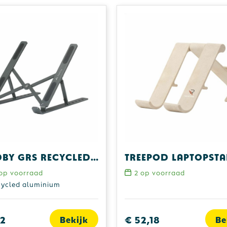
Standby GRS Recycled Alu Laptop Stand
op voorraad
2
op voorraad
ycled aluminium
82
€ 52,18
Bekijk
Be