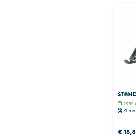
2959
Gerec
€ 18,