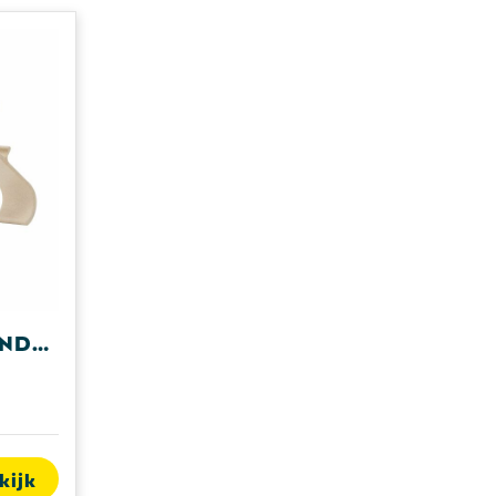
Treepod laptopstandaard
kijk