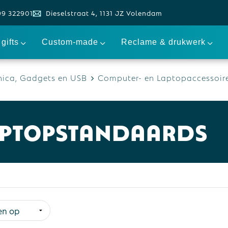
99 322901
Dieselstraat 4, 1131 JZ Volendam
gifts
Custom-made
Reclame & drukwerk
nica, Gadgets en USB
Computer- en Laptopaccessoir
aptopstandaards