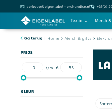
verkoop@eigenlabelmerchandise.nl
+31(0) 2
Textiel
Merch & 
Ga terug
Home
Merch & gifts
Elektro
|
Prijs
L
t/m
€
Kleur