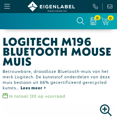
0
0
Gezichtsmaskers en mondkapjes
Relatiepakketten
Custom made picknickkleed
Binnenreclame
Logitech M196
Werkkleding
Tassen
Custom made sokken
Buitenreclame
Bluetooth Mouse
Sportkleding & Teamwear
Anti-stress
Sportkratten & bidons
Vlaggen
muis
T-Shirts
Bidons en Sportflessen
Custom-made paraplu
Beurs & Presentatie
Betrouwbare, draadloze Bluetooth-muis van het
merk Logitech. De kunststof onderdelen van deze
Sweaters
Elektronica, Gadgets en USB
Custom-made hesjes
Drukwerk
muis bestaan uit 66% gecertificeerd gerecycled
kunsts
...
Vesten
Feestartikelen
Custom-made onderzetters
In totaal
120
op voorraad
Jassen
Fitness
Custom-made feestartikelen
Polo's
Huis, Tuin en Keuken
Custom-made riemen