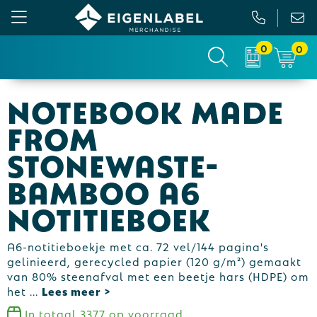
0
0
Gezichtsmaskers en mondkapjes
Relatiepakketten
Custom made picknickkleed
Binnenreclame
Notebook made
Werkkleding
Tassen
Custom made sokken
Buitenreclame
from
Sportkleding & Teamwear
Anti-stress
Sportkratten & bidons
Vlaggen
Stonewaste-
Bamboo A6
T-Shirts
Bidons en Sportflessen
Custom-made paraplu
Beurs & Presentatie
notitieboek
Sweaters
Elektronica, Gadgets en USB
Custom-made hesjes
Drukwerk
A6-notitieboekje met ca. 72 vel/144 pagina's
Vesten
Feestartikelen
Custom-made onderzetters
gelinieerd, gerecycled papier (120 g/m²) gemaakt
van 80% steenafval met een beetje hars (HDPE) om
Jassen
Fitness
Custom-made feestartikelen
het
...
Polo's
Huis, Tuin en Keuken
Custom-made riemen
In totaal
3377
op voorraad