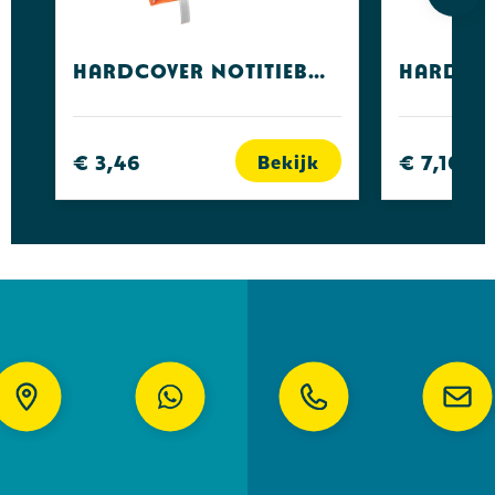
Hardcover Notitieboeken A6
€ 3,46
€ 7,10
Bekijk