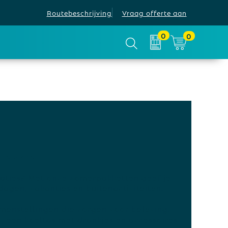
Routebeschrijving
Vraag offerte aan
0
0
 de zomer
aties? Met onze zomerpakketten geef je
agen, vakanties en buitenactiviteiten.
menstellingen die zorgen voor beleving.
 een koeltas met drankjes en accessoires