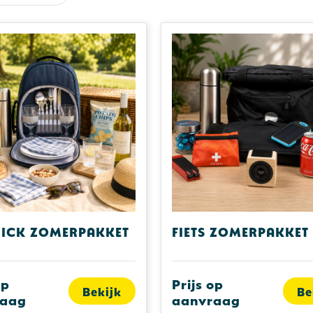
nick zomerpakket
Fiets zomerpakket
op
Prijs op
Bekijk
Be
raag
aanvraag