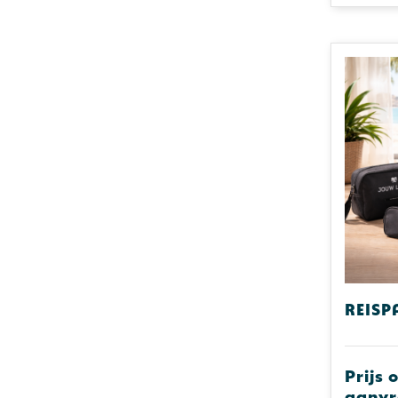
Reisp
Prijs 
aanv