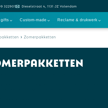
99 322901
Dieselstraat 4, 1131 JZ Volendam
gifts
Custom-made
Reclame & drukwerk
pakketten
Zomerpakketten
omerpakketten
akketten – Originele en praktische geschenken voor
k naar een zomers geschenk voor medewerkers of rel
deau dat direct gebruikt kan worden tijdens zonnige d
tandaard pakketten, maar creatieve en praktische sa
an een strandpakket met strandlaken en beachgames,