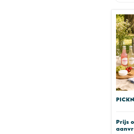
Pick
Prijs 
aanv