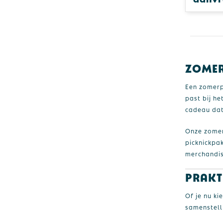
Zomer
Een zomerp
past bij he
cadeau dat
Onze zomer
picknickpa
merchandis
Prakt
Of je nu ki
samenstelli