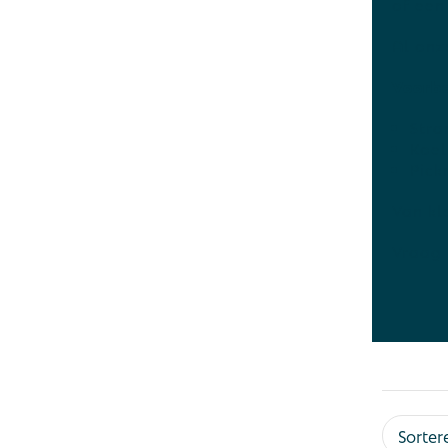
of een
Al onz
Voorb
Stra
Koel
Pick
Van kl
Vraag 