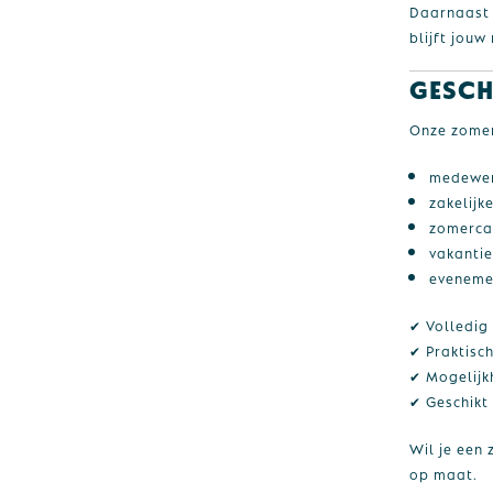
Daarnaast 
blijft jouw
Gesch
Onze zomer
medewer
zakelijke
zomerc
vakanti
eveneme
✔ Volledig
✔ Praktisch
✔ Mogelijk
✔ Geschikt
Wil je een
op maat.