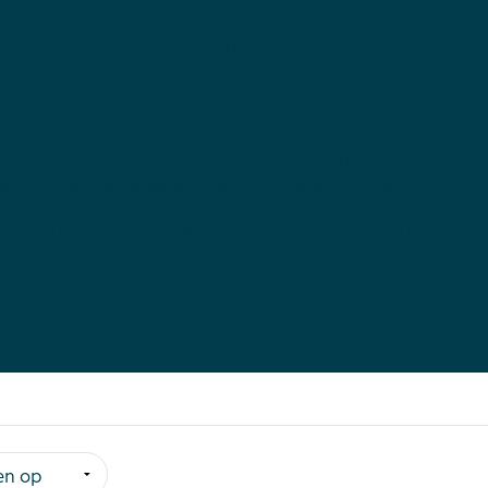
 picknicktas met handige gadgets zoals een muziekb
e zomerpakketten zijn volledig op maat samen te stel
eelden van zomerpakketten:
ndpakket met strandlaken, beachbal, frisbee en beac
tas met kaartspel, opener en speciaalbier
nicktas met draagbare speaker en powerbank
eine attenties tot uitgebreide pakketten – alles is mog
vrijblijvend een voorstel aan voor jouw zomerpakket.