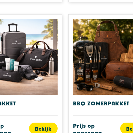
akket
BBQ zomerpakket
op
Prijs op
Bekijk
Be
raag
aanvraag