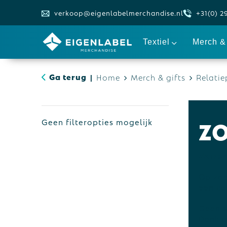
verkoop@eigenlabelmerchandise.nl
+31(0) 2
Textiel
Merch & 
Ga terug
Home
Merch & gifts
Relatie
|
Z
Geen filteropties mogelijk
Zomerp
Op zoe
een ca
Geen s
Denk a