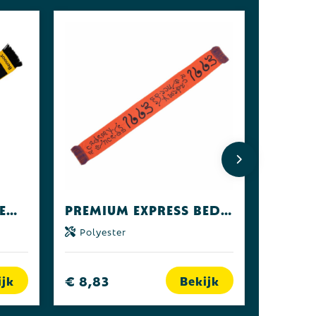
Premium Express Geweven sjaal dubbelzijdig
Premium Express Bedrukte sjaal
Polyester
€ 8,83
ijk
Bekijk