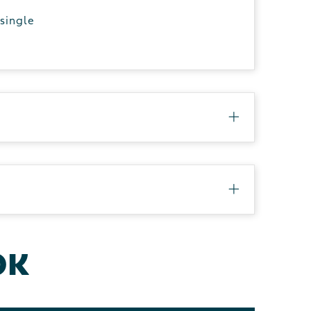
single
ok