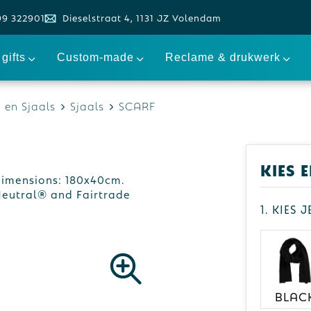
99 322901
Dieselstraat 4, 1131 JZ Volendam
gifts
Custom-made
Reclame & drukwerk
en Sjaals
Sjaals
SCARF
Kies 
Dimensions: 180x40cm.
Neutral® and Fairtrade
1. Kies 
BLAC