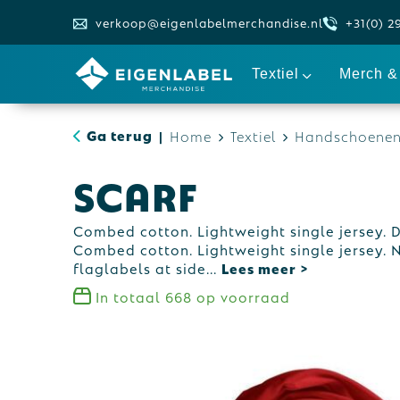
verkoop@eigenlabelmerchandise.nl
+31(0) 2
Textiel
Merch & 
Ga terug
Home
Textiel
Handschoenen 
|
SCARF
Combed cotton. Lightweight single jersey. 
Combed cotton. Lightweight single jersey. 
flaglabels at side
...
In totaal
668
op voorraad