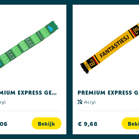
Premium Express Geweven sjaal enkelzijdig
ryl
Acryl
,06
€ 9,68
Bekijk
Bek