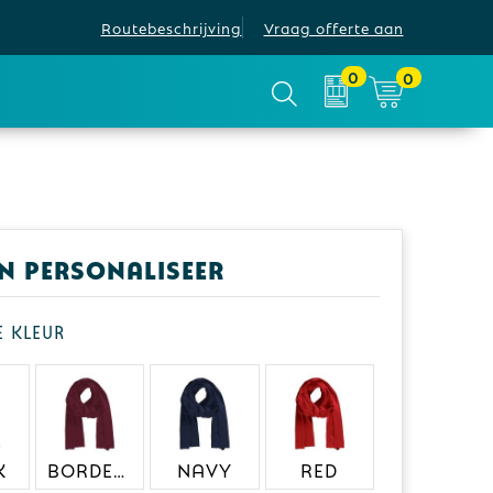
Routebeschrijving
Vraag offerte aan
0
0
en personaliseer
je kleur
K
BORDEAUX
NAVY
RED