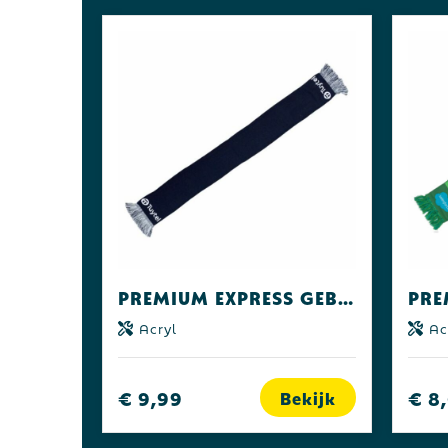
Premium Express Gebreide sjaals
Acryl
Ac
€ 9,99
€ 8
Bekijk