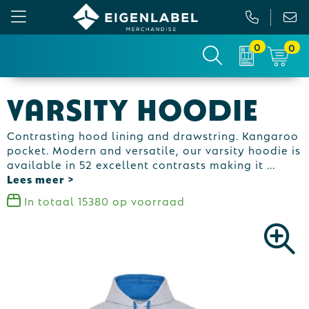
0
0
Gezichtsmaskers en mondkapjes
Relatiepakketten
Custom made picknickkleed
Binnenreclame
VARSITY HOODIE
Werkkleding
Tassen
Custom made sokken
Buitenreclame
Contrasting hood lining and drawstring. Kangaroo
Sportkleding & Teamwear
Anti-stress
Sportkratten & bidons
Vlaggen
pocket. Modern and versatile, our varsity hoodie is
available in 52 excellent contrasts making it
...
T-Shirts
Bidons en Sportflessen
Custom-made paraplu
Beurs & Presentatie
In totaal
15380
op voorraad
Sweaters
Elektronica, Gadgets en USB
Custom-made hesjes
Drukwerk
Vesten
Feestartikelen
Custom-made onderzetters
Jassen
Fitness
Custom-made feestartikelen
Polo's
Huis, Tuin en Keuken
Custom-made riemen