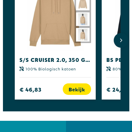
S/S Cruiser 2.0, 350 gr/m²
100% Biologisch katoen
80% Biologisch
€ 46,83
€ 24,55
Bekijk