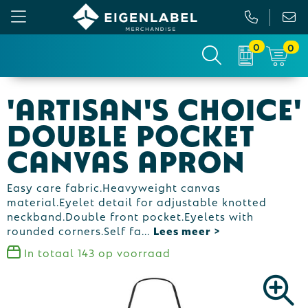
0
0
Gezichtsmaskers en mondkapjes
Relatiepakketten
Custom made picknickkleed
Binnenreclame
'Artisan's Choice'
Werkkleding
Tassen
Custom made sokken
Buitenreclame
Double Pocket
Sportkleding & Teamwear
Anti-stress
Sportkratten & bidons
Vlaggen
Canvas Apron
T-Shirts
Bidons en Sportflessen
Custom-made paraplu
Beurs & Presentatie
Easy care fabric.Heavyweight canvas
material.Eyelet detail for adjustable knotted
Sweaters
Elektronica, Gadgets en USB
Custom-made hesjes
Drukwerk
neckband.Double front pocket.Eyelets with
rounded corners.Self fa
...
Vesten
Feestartikelen
Custom-made onderzetters
In totaal
143
op voorraad
Jassen
Fitness
Custom-made feestartikelen
Polo's
Huis, Tuin en Keuken
Custom-made riemen