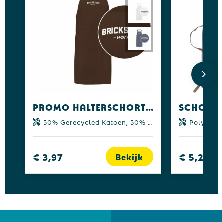
Promo halterschort 75x85 cm
50% Gerecycled Katoen, 50% Rpet
Polyester
€ 3,97
€ 5,23
Bekijk